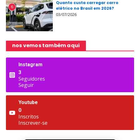
Quanto custa carregar carro
6
elétrico no Brasil em 2026?
03/07/2026
nos vemos também aqui
Instagram
3
Seguidores
Seguir
Youtube
0
Inscritos
Inscrever-se