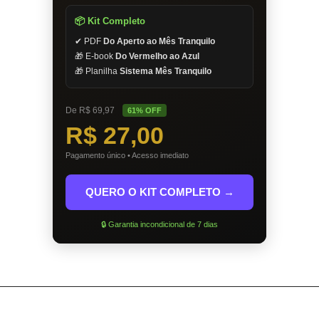
📦 Kit Completo
✔ PDF
Do Aperto ao Mês Tranquilo
🎁 E-book
Do Vermelho ao Azul
🎁 Planilha
Sistema Mês Tranquilo
De R$ 69,97
61% OFF
R$ 27,00
Pagamento único • Acesso imediato
QUERO O KIT COMPLETO →
🔒 Garantia incondicional de 7 dias