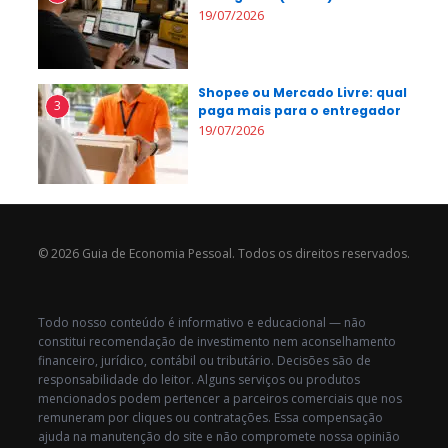
19/07/2026
Shopee ou Mercado Livre: qual
3
paga mais para o entregador
19/07/2026
© 2026 Guia de Economia Pessoal. Todos os direitos reservados.
Todo nosso conteúdo é informativo e educacional — não
constitui recomendação de investimento nem aconselhamento
financeiro, jurídico, contábil ou tributário. Decisões são de
responsabilidade do leitor. Alguns serviços ou produtos
mencionados podem pertencer a parceiros comerciais que nos
remuneram por cliques ou contratações. Essa compensação
ajuda na manutenção do site e não compromete nossa opinião