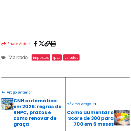
Share Article
Marcado:
impostos
ipva
veículos
Artigo anterior
CNH automática
Próximo artigo
em 2026: regras do
RNPC, prazos e
Como aumentar o
como renovar de
Score de 300 para
graça
700 em 6 meses