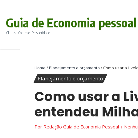
conteúdo
Ir para o conteúdo
Guia de Economia pessoal
Clareza. Controle. Prosperidade.
Home
/
Planejamento e orçamento
/
Como usar a Livel
Planejamento e orçamento
Como usar a Li
entendeu Milh
Por
Redação Guia de Economia Pessoal
Nenhu