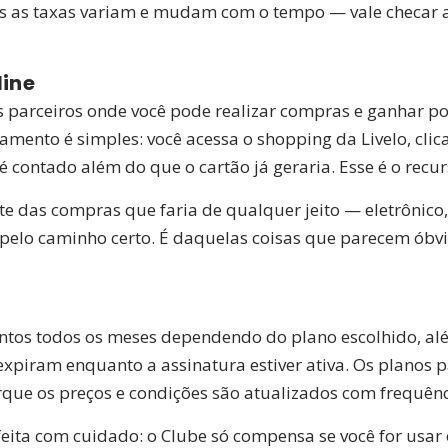
s as taxas variam e mudam com o tempo — vale checar as
line
s parceiros onde você pode realizar compras e ganhar po
amento é simples: você acessa o shopping da Livelo, clica
 contado além do que o cartão já geraria. Esse é o recur
e das compras que faria de qualquer jeito — eletrônico
o pelo caminho certo. É daquelas coisas que parecem óbv
pontos todos os meses dependendo do plano escolhido, a
expiram enquanto a assinatura estiver ativa. Os planos
porque os preços e condições são atualizados com frequênc
eita com cuidado: o Clube só compensa se você for usar o