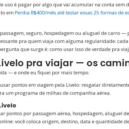
uso é pagar por algo que vai acumular na conta sem des
ato em
Perdia R$400/mês até testar essas 25 formas de 
 passagem, seguro, hospedagem ou aluguel de carro — p
nteressante pra quem viaja com alguma regularidade: cad
rgunta que surge é: como usar isso de verdade pra viaj
ivelo pra viajar — os cami
dida — e onde eu fiquei por mais tempo.
sar pontos em viagem pela Livelo: resgatar diretamente
s pra um programa de milhas de companhia aérea.
Livelo
rocar pontos por passagem aérea, hospedagem, aluguel de
line: você coloca origem, destino, data e quantidade d