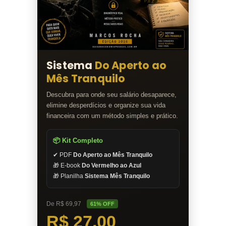
Sistema
Do Aperto ao
Mês Tranquilo
Descubra para onde seu salário desaparece,
elimine desperdícios e organize sua vida
financeira com um método simples e prático.
📦 Kit Completo
✔ PDF
Do Aperto ao Mês Tranquilo
🎁 E-book
Do Vermelho ao Azul
🎁 Planilha
Sistema Mês Tranquilo
De R$ 69,97
61% OFF
R$ 27,00