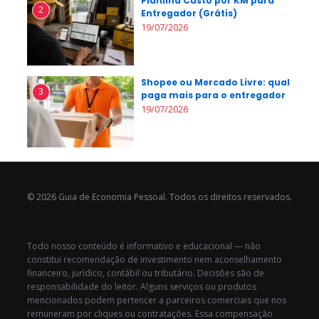
Planilha Custo por KM para
2
Entregador (Grátis)
19/07/2026
Shopee ou Mercado Livre: qual
3
paga mais para o entregador
19/07/2026
© 2026 Guia de Economia Pessoal. Todos os direitos reservados.
Todo nosso conteúdo é informativo e educacional — não
constitui recomendação de investimento nem aconselhamento
financeiro, jurídico, contábil ou tributário. Decisões são de
responsabilidade do leitor. Alguns serviços ou produtos
mencionados podem pertencer a parceiros comerciais que nos
remuneram por cliques ou contratações. Essa compensação