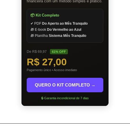
financeira com um método simples e prático.
📦 Kit Completo
✔ PDF
Do Aperto ao Mês Tranquilo
🎁 E-book
Do Vermelho ao Azul
🎁 Planilha
Sistema Mês Tranquilo
De R$ 69,97
61% OFF
R$ 27,00
Pagamento único • Acesso imediato
QUERO O KIT COMPLETO →
🔒 Garantia incondicional de 7 dias