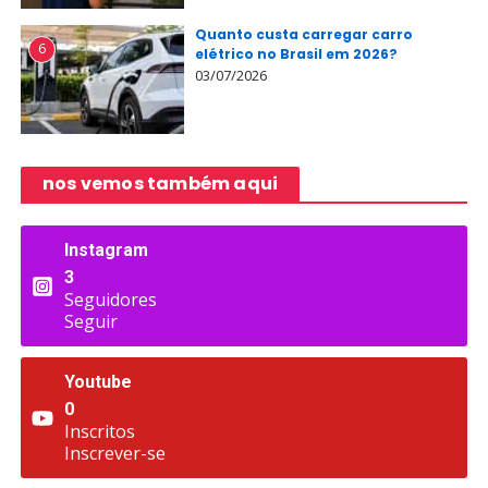
Quanto custa carregar carro
6
elétrico no Brasil em 2026?
03/07/2026
nos vemos também aqui
Instagram
3
Seguidores
Seguir
Youtube
0
Inscritos
Inscrever-se