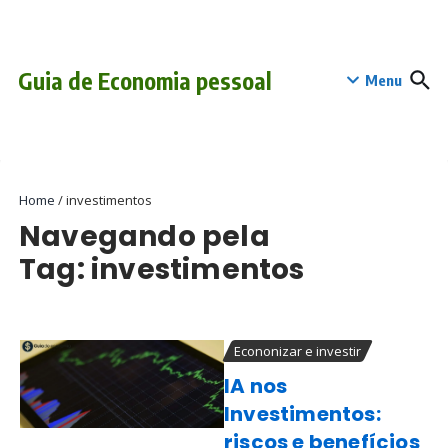
Ir para o conteúdo
conteúdo
Guia de Economia pessoal
Menu
Home
/
investimentos
Navegando pela
Tag: investimentos
Econonizar e investir
IA nos
Investimentos:
riscos e benefícios