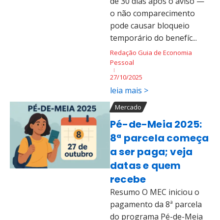
de 30 dias após o aviso —
o não comparecimento
pode causar bloqueio
temporário do benefíc...
Redação Guia de Economia
Pessoal
27/10/2025
leia mais >
Mercado
Pé-de-Meia 2025:
8ª parcela começa
a ser paga; veja
datas e quem
recebe
Resumo O MEC iniciou o
pagamento da 8ª parcela
do programa Pé-de-Meia