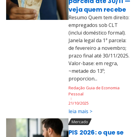
parcela até 30/11 —
veja quem recebe
Resumo Quem tem direito:
empregados sob CLT
(inclui doméstico formal).
Janela legal da 1ª parcela:
de fevereiro a novembro;
prazo final até 30/11/2025.
Valor-base: em regra,
~metade do 13º;
proporcion...
Redação Guia de Economia
Pessoal
21/10/2025
leia mais >
Mercado
PIS 2026: o que se