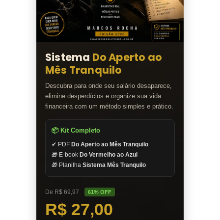
Sistema
Do Aperto ao
Mês Tranquilo
Descubra para onde seu salário desaparece,
elimine desperdícios e organize sua vida
financeira com um método simples e prático.
📦 Kit Completo
✔ PDF
Do Aperto ao Mês Tranquilo
🎁 E-book
Do Vermelho ao Azul
🎁 Planilha
Sistema Mês Tranquilo
De R$ 69,97
61% OFF
R$ 27,00