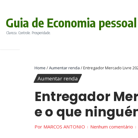
conteúdo
Ir para o conteúdo
Guia de Economia pessoal
Clareza. Controle. Prosperidade.
Home
/
Aumentar renda
/
Entregador Mercado Livre 202
Aumentar renda
Entregador Mer
e o que ningué
Por
MARCOS ANTONIO
Nenhum comentário