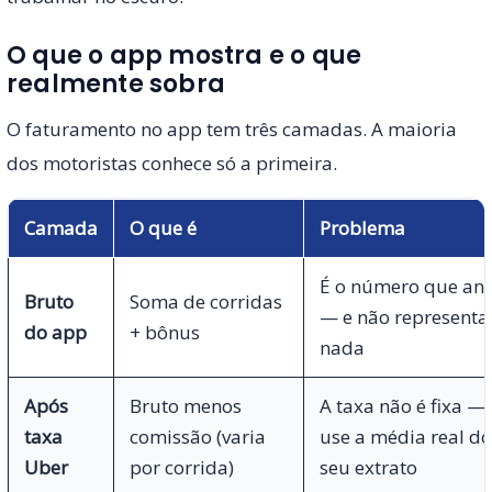
O que o app mostra e o que
realmente sobra
O faturamento no app tem três camadas. A maioria
dos motoristas conhece só a primeira.
Camada
O que é
Problema
É o número que an
Bruto
Soma de corridas
— e não representa
do app
+ bônus
nada
Após
Bruto menos
A taxa não é fixa —
taxa
comissão (varia
use a média real do
Uber
por corrida)
seu extrato