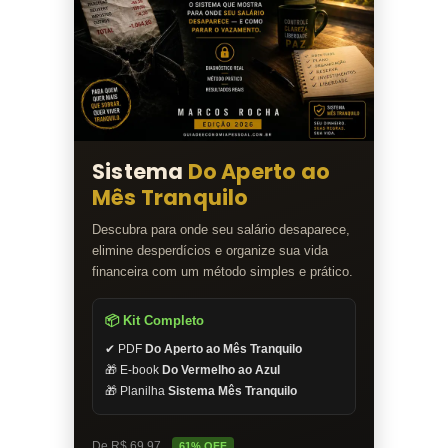
Sistema
Do Aperto ao
Mês Tranquilo
Descubra para onde seu salário desaparece,
elimine desperdícios e organize sua vida
financeira com um método simples e prático.
📦 Kit Completo
✔ PDF
Do Aperto ao Mês Tranquilo
🎁 E-book
Do Vermelho ao Azul
🎁 Planilha
Sistema Mês Tranquilo
De R$ 69,97
61% OFF