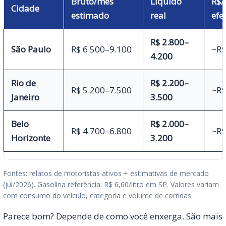
Bruto/mês
Líquido
R$/
Cidade
estimado
real
efe
R$ 2.800–
São Paulo
R$ 6.500–9.100
~R$
4.200
Rio de
R$ 2.200–
R$ 5.200–7.500
~R$
Janeiro
3.500
Belo
R$ 2.000–
R$ 4.700–6.800
~R$
Horizonte
3.200
Fontes: relatos de motoristas ativos + estimativas de mercado
(jul/2026). Gasolina referência: R$ 6,60/litro em SP. Valores variam
com consumo do veículo, categoria e volume de corridas.
Parece bom? Depende de como você enxerga. São mais