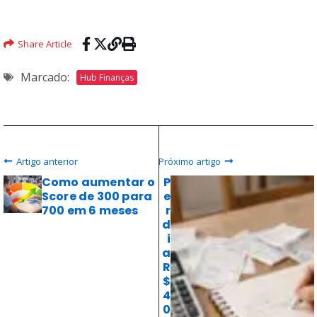
Share Article
Marcado:
Hub Finanças
Artigo anterior
Próximo artigo
Como aumentar o
P
Score de 300 para
e
700 em 6 meses
r
d
i
a
R
$
4
0