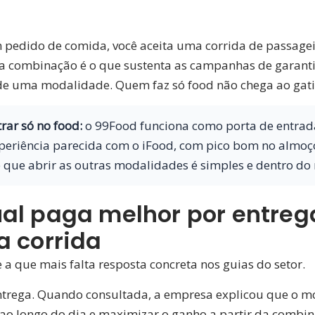
 pedido de comida, você aceita uma corrida de passagei
a combinação é o que sustenta as campanhas de garanti
 de uma modalidade. Quem faz só food não chega ao gati
rar só no food:
o 99Food funciona como porta de entrada
riência parecida com o iFood, com pico bom no almoço 
 é que abrir as outras modalidades é simples e dentro d
al paga melhor por entrega
a corrida
e a que mais falta resposta concreta nos guias do setor.
ntrega. Quando consultada, a empresa explicou que o 
 ao longo do dia e maximizar o ganho a partir da combin