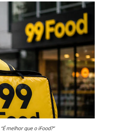
:
“É melhor que o iFood?”