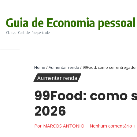
conteúdo
Ir para o conteúdo
Guia de Economia pessoal
Clareza. Controle. Prosperidade.
Home
/
Aumentar renda
/
99Food: como ser entregador
Aumentar renda
99Food: como s
2026
Por
MARCOS ANTONIO
Nenhum comentário