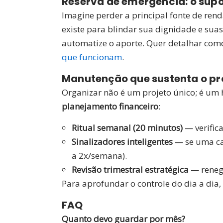
Reserva de emergência: o supo
Imagine perder a principal fonte de rend
existe para blindar sua dignidade e sua
automatize o aporte. Quer detalhar como
que funcionam
.
Manutenção que sustenta o pr
Organizar não é um projeto único; é um h
planejamento financeiro
:
Ritual semanal (20 minutos)
— verifica
Sinalizadores inteligentes
— se uma cat
a 2x/semana).
Revisão trimestral estratégica
— renego
Para aprofundar o controle do dia a dia
FAQ
Quanto devo guardar por mês?