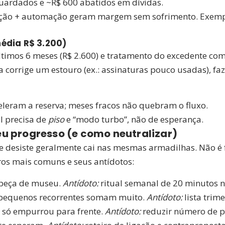
ardados e ~R$ 600 abatidos em dívidas.
ação + automação geram margem sem sofrimento. Exempl
édia R$ 3.200)
timos 6 meses (R$ 2.600) e tratamento do excedente com
 corrige um estouro (ex.: assinaturas pouco usadas), fa
leram a reserva; meses fracos não quebram o fluxo.
l precisa de
piso
e “modo turbo”, não de esperança.
u progresso (e como neutralizar)
e desiste geralmente cai nas mesmas armadilhas. Não é f
rros mais comuns e seus antídotos:
peça de museu.
Antídoto:
ritual semanal de 20 minutos 
pequenos recorrentes somam muito.
Antídoto:
lista trim
só empurrou para frente.
Antídoto:
reduzir número de pa