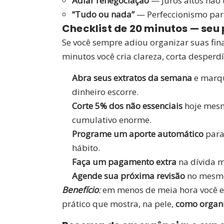
Adiar renegociação
— Juros altos não
“Tudo ou nada”
— Perfeccionismo par
Checklist de 20 minutos — seu 
Se você sempre adiou organizar suas fin
minutos você cria clareza, corta desperdí
Abra seus extratos da semana
e marqu
dinheiro escorre.
Corte 5% dos não essenciais
hoje mesm
cumulativo enorme.
Programe um aporte automático
para
hábito.
Faça um pagamento extra
na dívida m
Agende sua próxima revisão
no mesmo 
Benefício
:
em menos de meia hora você eli
prático que mostra, na pele,
como organi