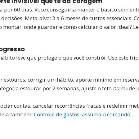
rte invisível que te dá coragem
a por 60 dias. Você conseguiria manter o básico sem entr
s decisões. Meta-alvo: 3 a 6 meses de custos essenciais
 montar, onde guardar e como calcular o valor ideal? Le
ogresso
ábito leve que protege o que você constrói. Use este tri
r estouros, corrigir um hábito, aporte mínimo em reserva
egoria estourar por 2 semanas, ajuste o teto
ou
mude um
ciar contas, cancelar recorrências fracas e redefinir m
, leia também:
Controle de gastos: assuma o comando
.