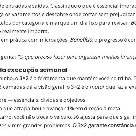
e entradas e saídas. Classifique o que é essencial (mora
a os vazamentos e descobre onde cortar sem prejudicar 
etos por categoria e marque um dia fixo para revisar.
Be
e realmente importa.
 em prática com microações.
Benefício
:
o progresso é co
ergunta:
“O que preciso fazer para organizar minhas finanç
 da execução semanal
minho, o
3×2
é a ferramenta que mantém você no trilho. E
 camadas dá a visão geral, o 3×2 é o
motor
que faz a e
e — essenciais, dívidas e objetivos.
o que atrapalhou e avançar 1% em direção à meta.
ro: você não troca o veículo, só ajusta para que siga fi
izes virem grandes problemas.
O 3×2 garante constância 