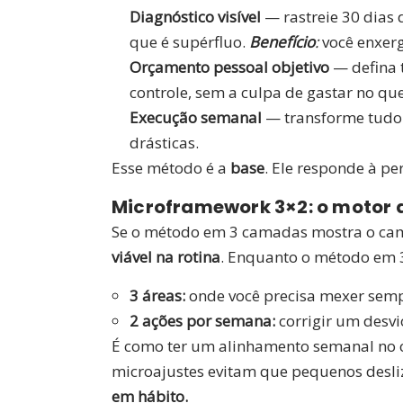
Diagnóstico visível
— rastreie 30 dias d
que é supérfluo.
Benefício
:
você enxerg
Orçamento pessoal objetivo
— defina t
controle, sem a culpa de gastar no qu
Execução semanal
— transforme tudo
drásticas.
Esse método é a
base
. Ele responde à p
Microframework 3×2: o motor
Se o método em 3 camadas mostra o ca
viável na rotina
. Enquanto o método em 3
3 áreas:
onde você precisa mexer sempr
2 ações por semana:
corrigir um desvi
É como ter um alinhamento semanal no car
microajustes evitam que pequenos desl
em hábito.