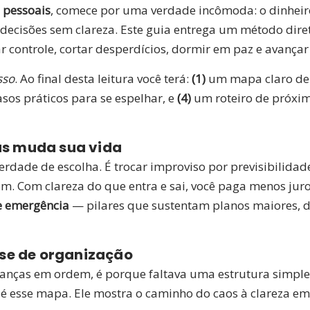
 pessoais
, comece por uma verdade incômoda: o dinheiro 
 decisões sem clareza. Este guia entrega um método dir
 controle, cortar desperdícios, dormir em paz e avançar
sso
. Ao final desta leitura você terá:
(1)
um mapa claro de
sos práticos para se espelhar, e
(4)
um roteiro de próxim
as muda sua vida
erdade de escolha. É trocar improviso por previsibilida
m. Com clareza do que entra e sai, você paga menos juros
e emergência
— pilares que sustentam planos maiores, d
se de organização
nanças em ordem, é porque faltava uma estrutura simple
 esse mapa. Ele mostra o caminho do caos à clareza em