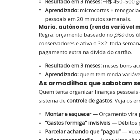
Resultado em 3 meses:
~R$ 450–500 gu
Aprendizado:
microcortes + renegoci
pessoais em 20 minutos semanais.
Maria, autônoma (renda variável m
Regra: orçamento baseado no
piso
dos úl
conservadores e ativa o 3×2: toda semana
pagamento extra na dívida do cartão.
Resultado em 3 meses:
meses bons ace
Aprendizado:
quem tem renda variáve
As armadilhas que sabotam se
Quem tenta organizar finanças pessoais 
sistema de
controle de gastos
. Veja os e
Montar e esquecer
— Orçamento vira 
“Gastos formiga” invisíveis
— Débitos 
Parcelar achando que “pagou”
— Você 