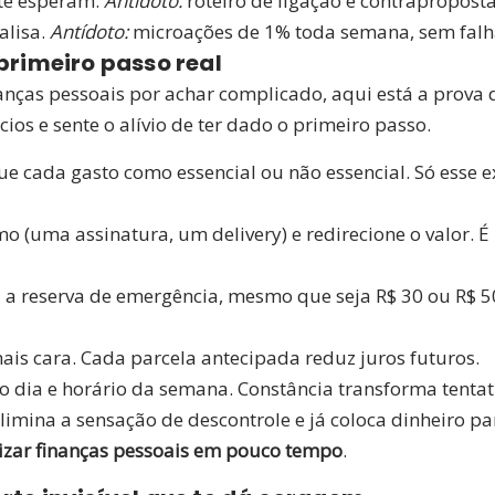
 te esperam.
Antídoto:
roteiro de ligação e contrapropost
alisa.
Antídoto:
microações de 1% toda semana, sem falh
primeiro passo real
anças pessoais por achar complicado, aqui está a prova
cios e sente o alívio de ter dado o primeiro passo.
e cada gasto como essencial ou não essencial. Só esse e
o (uma assinatura, um delivery) e redirecione o valor.
 a reserva de emergência, mesmo que seja R$ 30 ou R$ 50
ais cara. Cada parcela antecipada reduz juros futuros.
dia e horário da semana. Constância transforma tentat
mina a sensação de descontrole e já coloca dinheiro para
zar finanças pessoais em pouco tempo
.