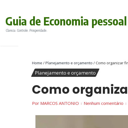
conteúdo
Ir para o conteúdo
Guia de Economia pessoal
Clareza. Controle. Prosperidade.
Home
/
Planejamento e orçamento
/
Como organizar fi
Planejamento e orçamento
Como organizar
Por
MARCOS ANTONIO
Nenhum comentário